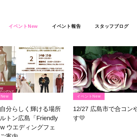
イベントNew
イベント報告
スタッフブログ
New
イベントNew
自分らしく輝ける場所
12/27 広島市で合コン
トン広島「Friendly
す💛
bow ウエディングフェ
ご案内