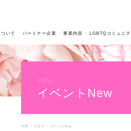
について
パートナー企業
事業内容
LGBTQコミュニ
info
イベントNew
TOP
ブログ
イベントNew