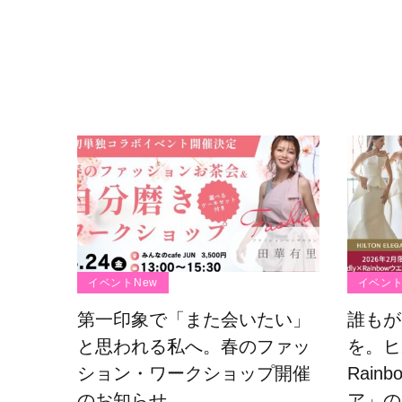
イベントNew
イベント
第一印象で「また会いたい」
誰もが
と思われる私へ。春のファッ
を。ヒル
ション・ワークショップ開催
Rain
のお知らせ
ア」の